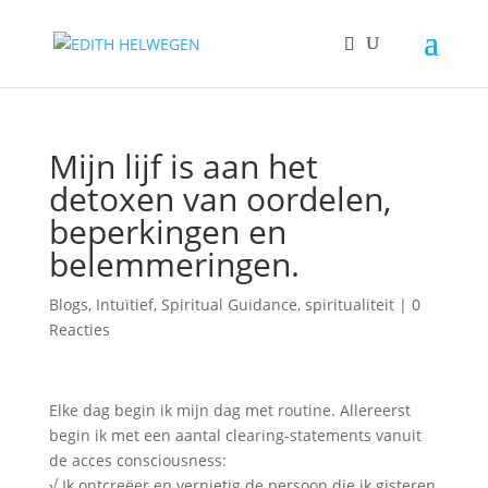
Mijn lijf is aan het
detoxen van oordelen,
beperkingen en
belemmeringen.
Blogs
,
Intuïtief
,
Spiritual Guidance
,
spiritualiteit
|
0
Reacties
Elke dag begin ik mijn dag met routine. Allereerst
begin ik met een aantal clearing-statements vanuit
de acces consciousness:
√ Ik ontcreëer en vernietig de persoon die ik gisteren