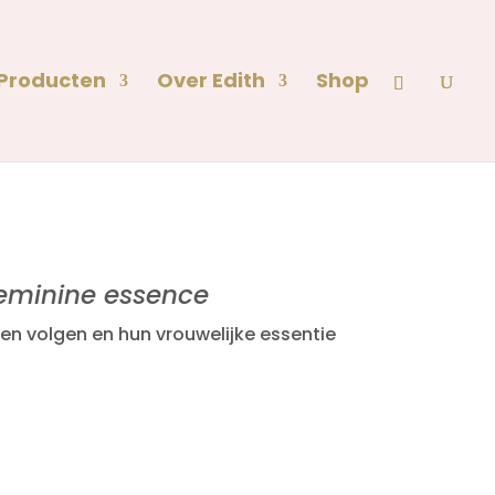
 Producten
Over Edith
Shop
eminine essence
len volgen en hun vrouwelijke essentie