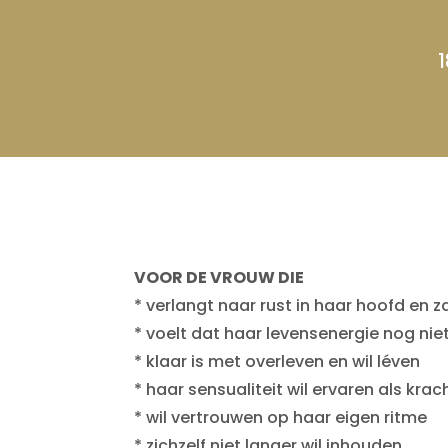
VOOR DE VROUW DIE
* verlangt naar rust in haar hoofd en 
* voelt dat haar levensenergie nog nie
* klaar is met overleven en wil léven
* haar sensualiteit wil ervaren als krac
* wil vertrouwen op haar eigen ritme
* zichzelf niet langer wil inhouden